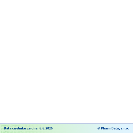
Data číselníku ze dne: 8.8.2026
© PharmData, s.r.o.