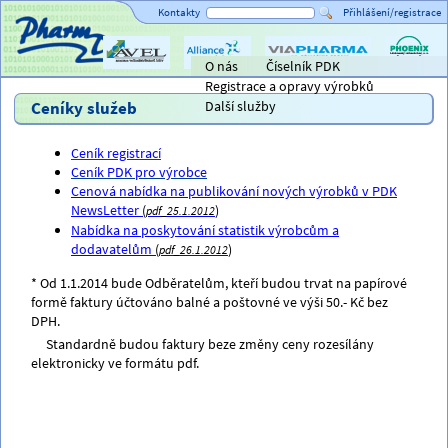
Kontakty
Přihlášení/registrace
O nás
Číselník PDK
Titulní strana
AVEL
Alliance
ViaPharma
PHOENIX
Registrace a opravy výrobků
Healthcare
lékárensk
velkoobc
Ceníky služeb
Další služby
Ceník registrací
Ceník PDK pro výrobce
Cenová nabídka na publikování nových výrobků v PDK
NewsLetter
(
)
pdf_25.1.2012
Nabídka na poskytování statistik výrobcům a
dodavatelům
(
)
pdf_26.1.2012
* Od 1.1.2014 bude Odběratelům, kteří budou trvat na papírové
formě faktury účtováno balné a poštovné ve výši 50.- Kč bez
DPH.
Standardně budou faktury beze změny ceny rozesílány
elektronicky ve formátu pdf.